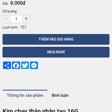
8.000đ
Giá:
Số lượng:
-
+
Lượt xem:
727
THÊM VÀO GIỎ HÀNG
MUA NGAY
Share
Facebook
Twitter
Messenger
Thông tin sản phẩm
Bình luận
Kim chạy thận nhân tạo 16G