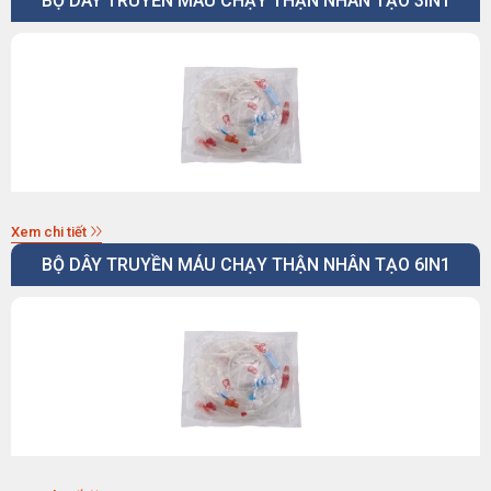
BỘ DÂY TRUYỀN MÁU CHẠY THẬN NHÂN TẠO 3IN1
Xem chi tiết
BỘ DÂY TRUYỀN MÁU CHẠY THẬN NHÂN TẠO 6IN1