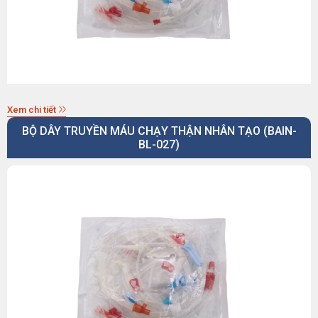
Xem chi tiết
BỘ DÂY TRUYỀN MÁU CHẠY THẬN NHÂN TẠO (BAIN-
BL-027)