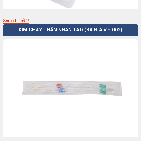
Xem chi tiết
KIM CHẠY THẬN NHÂN TẠO (BAIN-A.V.F-002)