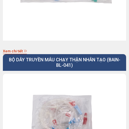
Xem chi tiết
BỘ DÂY TRUYỀN MÁU CHẠY THẬN NHÂN TẠO (BAIN-
BL-041)