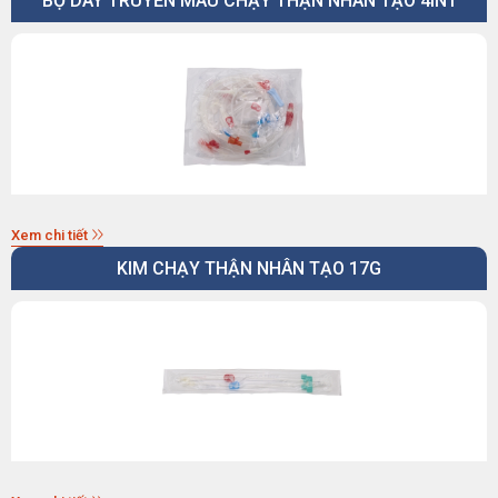
BỘ DÂY TRUYỀN MÁU CHẠY THẬN NHÂN TẠO 4IN1
Xem chi tiết
KIM CHẠY THẬN NHÂN TẠO 17G