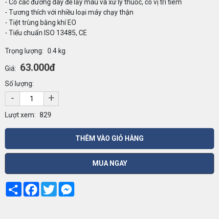
- Có các đường dây để lấy máu và xử lý thuốc, có vị trí tiêm
- Tương thích với nhiều loại máy chạy thận
- Tiệt trùng bằng khí EO
- Tiểu chuẩn ISO 13485, CE
Trọng lượng:
0.4 kg
63.000đ
Giá:
Số lượng:
-
+
Lượt xem:
829
THÊM VÀO GIỎ HÀNG
MUA NGAY
Share
Facebook
Twitter
Messenger