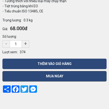
- Tương thích với nhiều loại máy chạy thận
- Tiệt trùng bằng khí EO
- Tiểu chuẩn ISO 13485, CE
Trọng lượng:
0.3 kg
68.000đ
Giá:
Số lượng:
-
+
Lượt xem:
374
THÊM VÀO GIỎ HÀNG
MUA NGAY
Share
Facebook
Twitter
Messenger