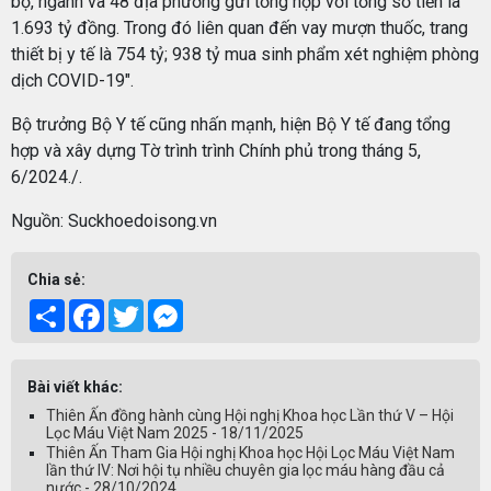
bộ, ngành và 48 địa phương gửi tổng hợp với tổng số tiền là
1.693 tỷ đồng. Trong đó liên quan đến vay mượn thuốc, trang
thiết bị y tế là 754 tỷ; 938 tỷ mua sinh phẩm xét nghiệm phòng
dịch COVID-19".
Bộ trưởng Bộ Y tế cũng nhấn mạnh, hiện Bộ Y tế đang tổng
hợp và xây dựng Tờ trình trình Chính phủ trong tháng 5,
6/2024./.
Nguồn: Suckhoedoisong.vn
Chia sẻ:
Share
Facebook
Twitter
Messenger
Bài viết khác:
Thiên Ấn đồng hành cùng Hội nghị Khoa học Lần thứ V – Hội
Lọc Máu Việt Nam 2025 - 18/11/2025
Thiên Ấn Tham Gia Hội nghị Khoa học Hội Lọc Máu Việt Nam
lần thứ IV: Nơi hội tụ nhiều chuyên gia lọc máu hàng đầu cả
nước - 28/10/2024