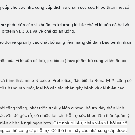
g cấp cho các nhà cung cấp dịch vụ chăm sóc sức khỏe thận một số
sự phát triển của vi khuẩn có lợi trong khi ức chế vi khuẩn có hại và
 protein và 3.3.1 và về chế độ ăn uống.
heo dõi và quản lý các chất bổ sung tiềm năng để đảm bảo bệnh nhân
ển của vi khuẩn có lợi), probiotic (thực phẩm bổ sung vi khuẩn có
 và trimethylamine N-oxide. Probiotics, đặc biệt là Renadyl™, cũng có
n của hàng rào ruột, loại bỏ các tác nhân gây bệnh và cải thiện các
 căng thẳng, phát triển tư duy kiên cường, hỗ trợ dây thần kinh
c vấn đề gốc rễ, có nhiều lợi ích. Hỗ trợ sức khỏe tâm thần/quản lý
 miễn dịch và ngủ ngon hơn.
Các nhà trị liệu, nhân viên xã hội và cố
cũng có thể cung cấp hỗ trợ. Có thể tìm thấy các nhà cung cấp được