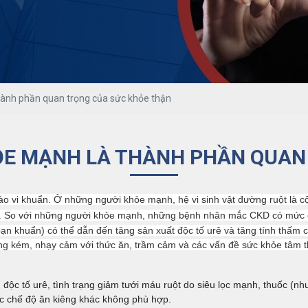
thành phần quan trọng của sức khỏe thận
HỎE MẠNH LÀ THÀNH PHẦN QUAN
 bào vi khuẩn. Ở những người khỏe mạnh, hệ vi sinh vật đường ruột là 
n. So với những người khỏe mạnh, những bệnh nhân mắc CKD có mức độ
ạn khuẩn) có thể dẫn đến tăng sản xuất độc tố urê và tăng tính thấm c
ưỡng kém, nhạy cảm với thức ăn, trầm cảm và các vấn đề sức khỏe tâm
 độc tố urê, tình trạng giảm tưới máu ruột do siêu lọc mạnh, thuốc (nh
ác chế độ ăn kiêng khác không phù hợp.