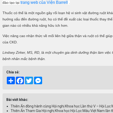
trang web của Viện Barrell
đào tạo tại
.
Thuốc có thể là một nguồn gây rối loạn hệ vi sinh vật đường ruột k
hưởng xấu đến đường ruột, họ có thể đề xuất các loại thuốc thay th
gian nào có nhiều khả năng hữu ích hơn.
Việc nâng cao nhận thức về mối liên hệ giữa thận và ruột có thể gi
của CKD.
Lindsey Zirker, MS, RD, là một chuyên gia dinh dưỡng thận làm việc t
bệnh nhân mắc bệnh thận.
Chia sẻ:
Share
Facebook
Twitter
Messenger
Bài viết khác:
Thiên Ấn đồng hành cùng Hội nghị Khoa học Lần thứ V – Hội Lọc
Thiên Ấn Tham Gia Hội nghị Khoa học Hội Lọc Máu Việt Nam lần th