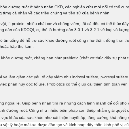
 khỏe đường ruột ở bệnh nhân CKD, các nghiên cứu mới nổi có thể cun
 từng cá nhân về các triệu chứng và tiền sử của bệnh nhân.
t, ít protein, nhiều chất xơ và chống viêm, tất cả đều có thể thúc đẩy 
ng dẫn của KDOQI, cụ thể là hướng dẫn 3.0.1 và 3.2.1 về loại và lượng
độ ăn uống để hỗ trợ sức khỏe đường ruột cũng như thận, đồng thời t
 hoặc hấp thụ kém.
khỏe đường ruột, chẳng hạn như prebiotic (chất xơ thúc đẩy sự phát tri
và làm giảm các yếu tố gây viêm như indoxyl sulfate, p-cresyl sulfate
 việc phân hủy độc tố urê. Probiotics có thể giúp cải thiện tính toàn vẹ
g ngoại lệ. Giúp bệnh nhân tìm ra những cách lành mạnh để đối phó với
nh đường ruột. Cũng như nhiều biện pháp can thiệp nhằm giải quyết cá
nh vực khác của sức khỏe như cải thiện huyết áp, tăng cường khả năng
iệu vật lý hoặc mát-xa được đào tạo về kích hoạt dây thần kinh phế vị 