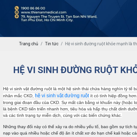
Trang chủ
Tin tức
Hệ vi sinh đường ruột khỏe mạnh là 
HỆ VI SINH ĐƯỜNG RUỘT K
Hệ vi sinh vật đường ruột là một hệ sinh thái chứa hàng nghìn tỷ tế
hệ vi sinh vật đường ruột
nhân mắc CKD,
ít có tính hiệp đồng hơ
trong giai đoạn đầu của CKD.
Sự mất cân bằng vi khuẩn này (hoặc lo
là bệnh CKD tiến triển nhanh hơn, tiêu hóa và hấp thụ chất dinh d
và các tình trạng tự miễn dịch, cùng với các biến chứng khác.
Những thay đổi này có thể xảy ra do nhiều yếu tố, bao gồm sự tích tụ
nạp vào quá nhiều hoặc chế độ ăn ít chất xơ do hạn chế kali hoặc c