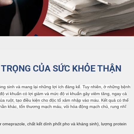
 TRỌNG CỦA SỨC KHỎE THẬN
cộng sinh và mang lại những lợi ích đáng kể. Tuy nhiên, ở những bệnh
 vi khuẩn có lợi giảm và mức độ vi khuẩn gây viêm tăng, ngay cả
ủa ruột, tạo điều kiện cho độc tố xâm nhập vào máu. Kết quả có thể
 thần khác, tổn thương mạch máu, vôi hóa động mạch chủ, rung nhĩ
ư omeprazole, chất kết dính phốt pho và kháng sinh), lượng protein