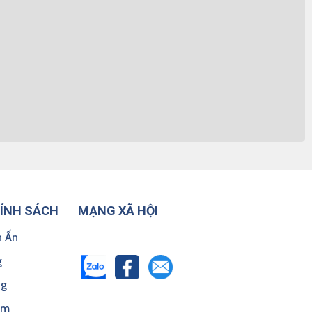
HÍNH SÁCH
MẠNG XÃ HỘI
n Ấn
g
ng
ểm