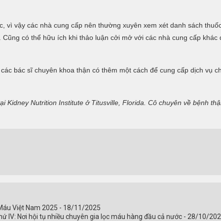
hác, vì vậy các nhà cung cấp nên thường xuyên xem xét danh sách thuố
ế. Cũng có thể hữu ích khi thảo luận cởi mở với các nhà cung cấp khác
úp các bác sĩ chuyên khoa thận có thêm một cách để cung cấp dịch vụ 
ại Kidney Nutrition Institute ở Titusville, Florida. Cô chuyên về bệnh 
 Máu Việt Nam 2025 - 18/11/2025
ứ IV: Nơi hội tụ nhiều chuyên gia lọc máu hàng đầu cả nước - 28/10/20