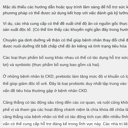
Mặc dù thiếu các hướng dẫn hoặc quy trình lâm sàng để hỗ trợ sức
phương pháp có thể được sử dụng kết hợp với việc đánh giá kỹ lưỡng
Ví dụ, các nhà cung cấp có thể đề xuất chế độ ăn có nguồn gốc thực vậ
sản xuất độc tố. (Có thể tìm thấy các khuyến nghị gần đây trong hướ
Chuyên gia dinh dưỡng về thận có thể giúp bệnh nhân thay đổi chế 
được nuôi dưỡng tốt bất chấp chế độ ăn kiêng và tình trạng tiêu hóa
Các loại thực phẩm bổ sung khác nhau có thể có tác dụng hỗ trợ sức 
lợi) và synbiotic (thực phẩm bổ sung bao gồm cả hai).
Ở những bệnh nhân bị CKD, prebiotic làm tăng mức độ vi khuẩn có lợi 
thể giúp giảm độc tố urê. Đây là loại probiotic duy nhất tập trung vào
vấn đề tiêu hóa thường gặp ở bệnh nhân CKD.
Căng thẳng có tác động sâu rộng đến các cơ quan, và ruột cũng khôn
phế vị và tham gia các hoạt động chánh niệm là chìa khóa để chữa là
căng thẳng của bệnh nhân có thể có tác động tích cực đến nhiều lĩ
vấn có thể cung cấp hỗ trợ đáng kể trong lĩnh vực này. Các nhà trị l