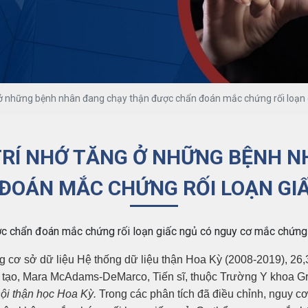
ở những bệnh nhân đang chạy thận được chẩn đoán mắc chứng rối loạn 
RÍ NHỚ TĂNG Ở NHỮNG BỆNH 
ĐOÁN MẮC CHỨNG RỐI LOẠN GI
ợc chẩn đoán mắc chứng rối loạn giấc ngủ có nguy cơ mắc chứng 
rong cơ sở dữ liệu Hệ thống dữ liệu thận Hoa Kỳ (2008-2019), 
ân tạo, Mara McAdams-DeMarco, Tiến sĩ, thuộc Trường Y khoa 
ội thận học Hoa Kỳ.
Trong các phân tích đã điều chỉnh, nguy c