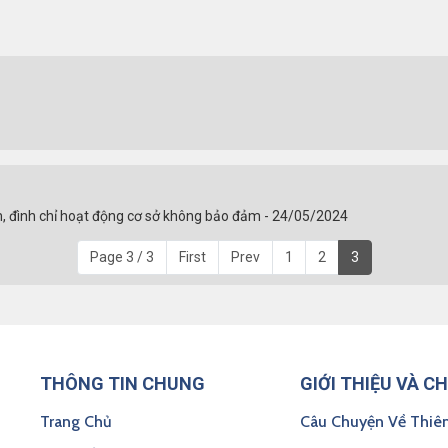
êm, đình chỉ hoạt động cơ sở không bảo đảm - 24/05/2024
Page 3 / 3
First
Prev
1
2
3
THÔNG TIN CHUNG
GIỚI THIỆU VÀ C
Trang Chủ
Câu Chuyện Về Thiê