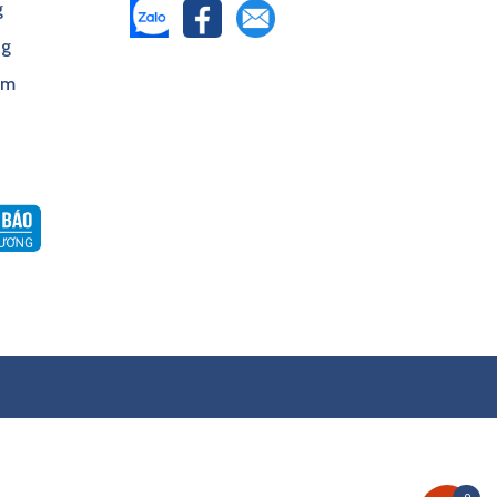
g
ng
ểm