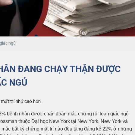
giấc ngủ
NHÂN ĐANG CHẠY THẬN ĐƯỢC
ẤC NGỦ
mất trí nhớ cao hơn.
26,3% bệnh nhân được chẩn đoán mắc chứng rối loạn giấc ngủ
Grossman thuộc Đại học New York tại New York, New York và
ơ mắc bất kỳ chứng mất trí nào đều tăng đáng kể 22% ở những