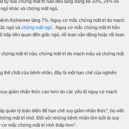
t kỳ loại chứng mất trí nào đều tăng đáng kể 20%, 24% và
c ngủ khác và chứng mất ngủ.
c bệnh Alzheimer tăng 7%. Nguy cơ mắc chứng mất trí do mạch
giấc ngủ và
chứng mất ngủ
. Nguy cơ mắc chứng mất trí hỗn
ô hấp liên quan đến giấc ngủ, rối loạn vận động hoặc rối loạn
chứng mất trí nào, chứng mất trí do mạch máu và chứng mất
g thể chất của bệnh nhân, đây là một hạn chế của nghiên
suy giảm nhận thức cao hơn do các yếu tố nguy cơ mạch
p quản lý toàn diện để hạn chế suy giảm nhận thức”, họ viết.
hứng mất trí nhớ. Đối với những bệnh nhân lớn tuổi bị suy
y cơ mắc chứng mất trí nhớ thấp hơn”.