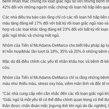
bệnh nhân mắc chứng rối loạn giấc ngủ so với những bệnh nh
42% đối với những người mắc chứng rối loạn hô hấp liên quan
Các nhà điều tra báo cáo rằng chỉ có các rối loạn hô hấp li
máu tăng đáng kể 17% đối với bất kỳ rối loạn giấc ngủ nào và
hợp và các loại khác tăng đáng kể 23% đối với bất kỳ rối loạn
giấc ngủ khác và chứng mất ngủ.
Nhóm của Tiến sĩ McAdams-DeMarco cho biết liệu pháp áp lự
trí hỗn hợp/khác lần lượt là 18%, 35% và 20% ở những bện
Mặc dù đã điều chỉnh các yếu tố nhân khẩu học và bệnh đi kè
cứu.
Nhóm của Tiến sĩ McAdams-DeMarco chỉ ra rằng những bệnh 
máu như thiếu máu, stress oxy hóa, viêm mãn tính và độc tố n
“Các nhà cung cấp nên cân nhắc đến các rối loạn giấc ngủ khi
“Giấc ngủ là một yếu tố có thể điều chỉnh quan trọng có thể
thận được chẩn đoán mắc [ngưng thở khi ngủ do tắc nghẽn], l