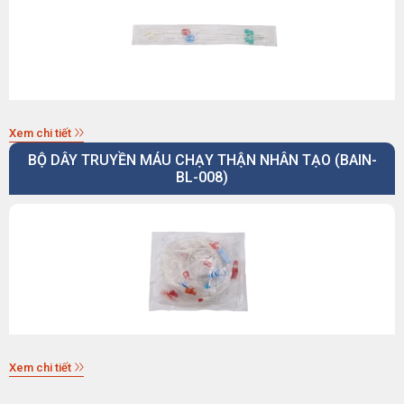
Xem chi tiết
BỘ DÂY TRUYỀN MÁU CHẠY THẬN NHÂN TẠO (BAIN-
BL-008)
Xem chi tiết