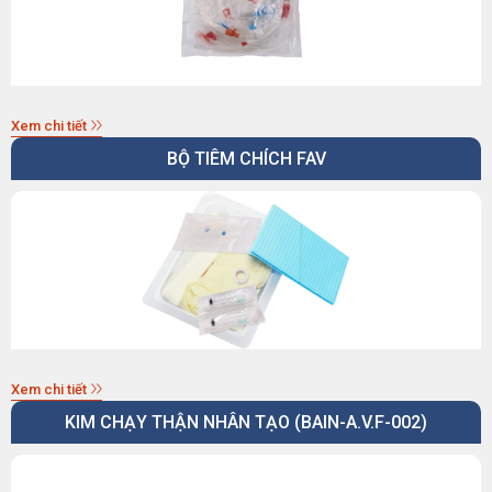
Xem chi tiết
BỘ TIÊM CHÍCH FAV
Xem chi tiết
KIM CHẠY THẬN NHÂN TẠO (BAIN-A.V.F-002)