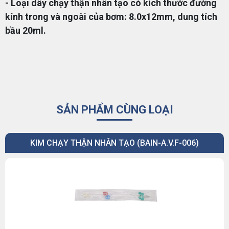
- Loại dây chạy thận nhân tạo có kích thước đường
kính trong và ngoài của bơm: 8.0x12mm, dung tích
bầu 20ml.
SẢN PHẨM CÙNG LOẠI
KIM CHẠY THẬN NHÂN TẠO (BAIN-A.V.F-006)